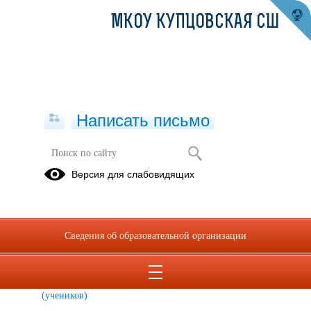
МКОУ КУПЦОВСКАЯ СШ
Написать письмо
ШКОЛЬНЫЙ МУЗЕЙ
Версия для слабовидящих
ИСТОРИЯ
ИСТОРИЯ
Заслуги
СЕЛА
ШКОЛЫ
руководителя
музея
Сведения об образовательной организации
Достижения
Награды
наших
школы и
активистов
музея
(учеников)