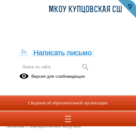
МКОУ КУПЦОВСКАЯ СШ
Написать письмо
Снижение бюрократической нагрузки
Версия для слабовидящих
QR-код чат-бота "Помощник Рособрнадзора" На основании
информации Федеральной службы по надзору в сфере образования
и науки (Рособрнадзор) начал функционировать чат-бот
Сведения об образовательной организации
«Помощник Рособрнадзора». Сервис «Помощник Рособрнадзора»
созданный на базе платформы «Сферум» с целью получения
оперативных ответов на вопросы педагогических работников,
связанные с бюрократической нагрузкой.