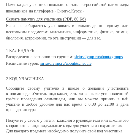
Памятка для участника школьного этапа всероссийской олимпиады
школьников на платформе «Сириус.Курсы»
Скачать памятку для участника (PDF, 80 Кб)
Если вы собираетесь участвовать в олимпиаде по одному или
нескольким предметам: математика, информатика, физика, химия,
биология, астрономия, то эта инструкция — для вас.
1 КАЛЕНДАРЬ
Распределение регионов по группам:
siriusolymp.ru/about#groups
.
Расписание туров:
siriusolymp.ru/about#schedule
.
2 КОД УЧАСТНИКА
Сообщите своему учителю в школе о желании участвовать
в олимпиаде. Учитель подскажет, есть ли в школе установленный
график проведения олимпиады, или вы можете принять в ней
участие в любое удобное для вас время с 8:00 до 22:00 в день
проведения тура.
Получите у своего учителя, классного руководителя или школьного
координатора индивидуальные коды для участия и сохраните их.
Для каждого предмета необходимо получить свой код участника.