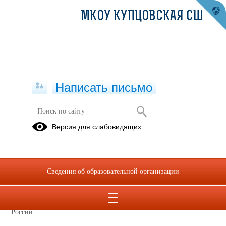
МКОУ КУПЦОВСКАЯ СШ
Написать письмо
Всероссийская олимпиада
Версия для слабовидящих
школьников
Всероссийская олимпиада школьников (ВСОШ, Всерос) – это
главная в России олимпиада для школьников 4–11 классов, которая
Сведения об образовательной организации
проходит по 24 общеобразовательным предметам. ВСОШ
охватывает более 7 миллионов участников каждый год.
Организует и курирует проведение олимпиады Минпросвещения
России.