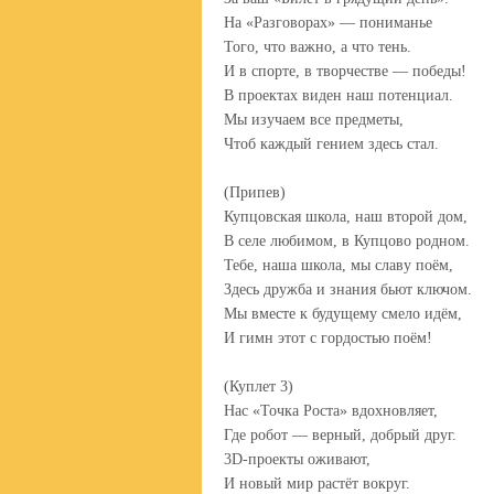
На «Разговорах» — пониманье
Того, что важно, а что тень.
И в спорте, в творчестве — победы!
В проектах виден наш потенциал.
Мы изучаем все предметы,
Чтоб каждый гением здесь стал.
(Припев)
Купцовская школа, наш второй дом,
В селе любимом, в Купцово родном.
Тебе, наша школа, мы славу поём,
Здесь дружба и знания бьют ключом.
Мы вместе к будущему смело идём,
И гимн этот с гордостью поём!
(Куплет 3)
Нас «Точка Роста» вдохновляет,
Где робот — верный, добрый друг.
3D-проекты оживают,
И новый мир растёт вокруг.