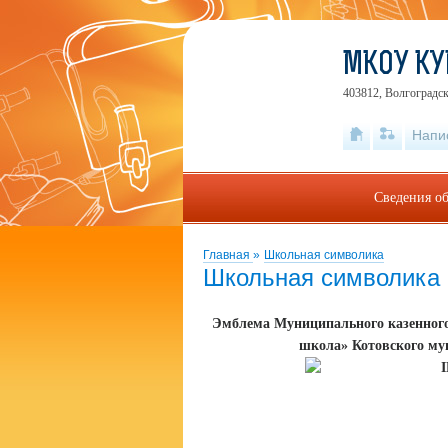
МКОУ КУ
403812, Волгоградск
Напи
Сведения об
Главная
»
Школьная символика
Школьная символика
Эмблема Муниципального казенного
школа» Котовского му