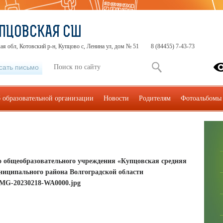
ПЦОВСКАЯ СШ
ая обл, Котовский р-н, Купцово с, Ленина ул, дом № 51
8 (84455) 7-43-73
сать письмо
 образовательной организации
Новости
Родителям
Фотоальбомы
 общеобразовательного учреждения «Купцовская средняя
ниципального района Волгоградской области