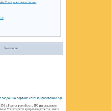
айт Минпросвещения России
 ВК
Контакты
т создан на портале сайтыобразованию.рф
556 в Реестре российского ПО (на основании
иказа Министерства цифрового развития, связи