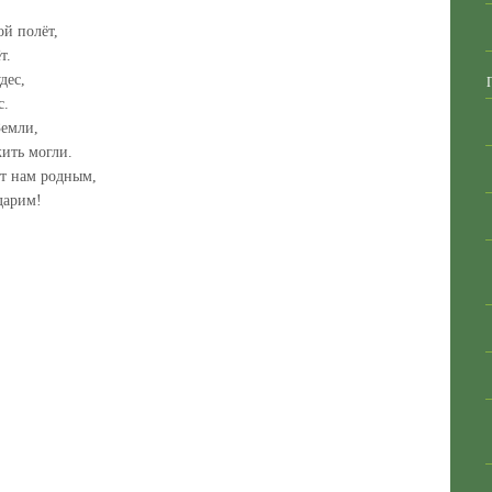
й полёт,
т.
дес,
с.
Земли,
ить могли.
т нам родным,
дарим!