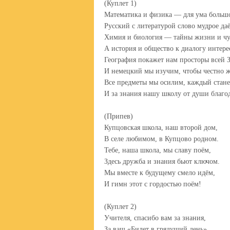
(Куплет 1)
Математика и физика — для ума большо
Русский с литературой слово мудрое даё
Химия и биология — тайны жизни и чу
А история и общество к диалогу интере
География покажет нам просторы всей 
И немецкий мы изучим, чтобы честно ж
Все предметы мы осилим, каждый стане
И за знания нашу школу от души благо
(Припев)
Купцовская школа, наш второй дом,
В селе любимом, в Купцово родном.
Тебе, наша школа, мы славу поём,
Здесь дружба и знания бьют ключом.
Мы вместе к будущему смело идём,
И гимн этот с гордостью поём!
(Куплет 2)
Учителя, спасибо вам за знания,
За ваш «Билет в грядущий день».