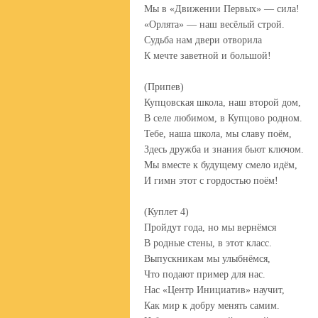
Мы в «Движении Первых» — сила!
«Орлята» — наш весёлый строй.
Судьба нам двери отворила
К мечте заветной и большой!
(Припев)
Купцовская школа, наш второй дом,
В селе любимом, в Купцово родном.
Тебе, наша школа, мы славу поём,
Здесь дружба и знания бьют ключом.
Мы вместе к будущему смело идём,
И гимн этот с гордостью поём!
(Куплет 4)
Пройдут года, но мы вернёмся
В родные стены, в этот класс.
Выпускникам мы улыбнёмся,
Что подают пример для нас.
Нас «Центр Инициатив» научит,
Как мир к добру менять самим.