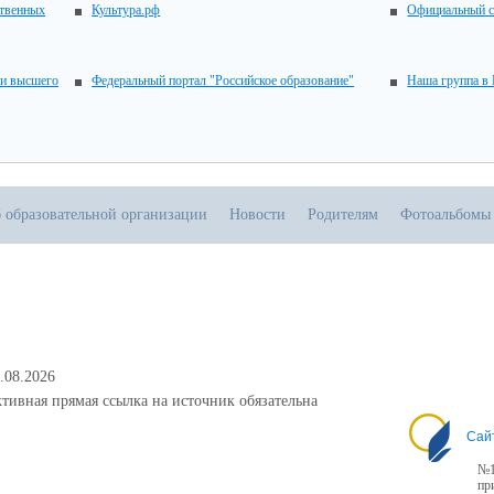
ственных
Культура.рф
Официальный с
 и высшего
Федеральный портал "Российское образование"
Наша группа в
 образовательной организации
Новости
Родителям
Фотоальбомы
.08.2026
тивная прямая ссылка на источник обязательна
Сай
№1
пр