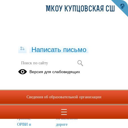
МКОУ КУПЦОВСКАЯ СШ
Написать письмо
Комплексная безопасность
Версия для слабовидящих
Антитеррористическая
Пожарная
Безопасность
безопасность
безопасность
на льду
Безопасность
Безопасность
Информационная
Сведения об образовательной организации
в быту
на дороге
безопасность
Профилактика
Безопасность
гриппа,
на железной
ОРВИ и
дороге