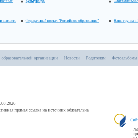
ственных
Культура.рф
Официальный с
 и высшего
Федеральный портал "Российское образование"
Наша группа в
 образовательной организации
Новости
Родителям
Фотоальбомы
.08.2026
тивная прямая ссылка на источник обязательна
Сай
№1
пр