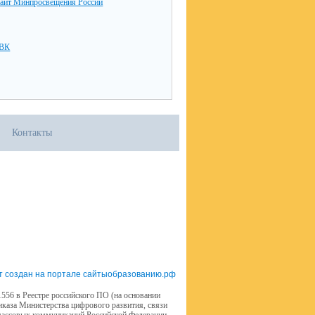
айт Минпросвещения России
 ВК
Контакты
т создан на портале сайтыобразованию.рф
556 в Реестре российского ПО (на основании
иказа Министерства цифрового развития, связи